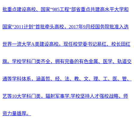
批重点建设高校、国家“985工程”部省重点共建高水平大学和
国家“2011计划”首批牵头高校，2017年9月经国务院批准入选
世界一流大学A类建设高校。现任校党委书记易红、校长田红
旗。学校学科门类齐全，拥有完备的有色金属、医学、轨道交
通等学科体系，涵盖哲、经、法、教、文、理、工、医、管、
艺等10大学科门类，辐射军事学.学校坚持人才强校战略，师
资力量雄厚。