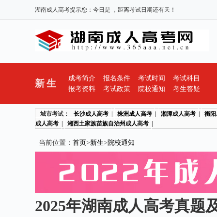
湖南成人高考提示您：今日是
，距离考试日期还有
天！
成考简介
报名条件
考试时间
考试科目
新生
报考资料
考试政策
院校通知
考生答疑
城市考试：
长沙成人高考
|
株洲成人高考
|
湘潭成人高考
|
衡阳
成人高考
|
湘西土家族苗族自治州成人高考
|
当前位置：
首页
>
新生
>
院校通知
2025年湖南成人高考真题