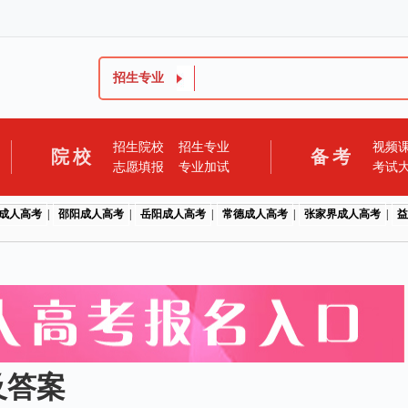
招生专业
招生院校
招生专业
视频
院校
备考
志愿填报
专业加试
考试
成人高考
|
邵阳成人高考
|
岳阳成人高考
|
常德成人高考
|
张家界成人高考
|
益
及答案