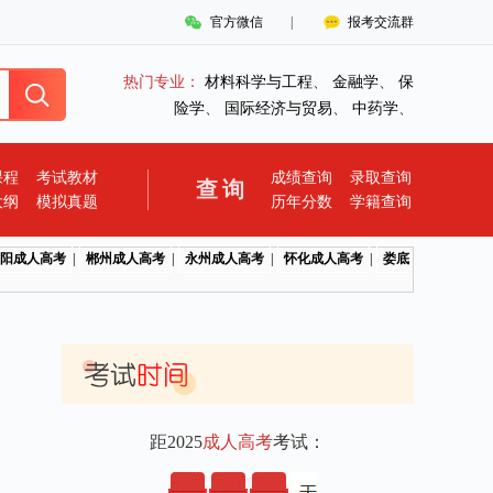
官方微信
|
报考交流群
热门专业：
材料科学与工程
、
金融学
、
保
险学
、
国际经济与贸易
、
中药学
、
课程
考试教材
成绩查询
录取查询
查询
大纲
模拟真题
历年分数
学籍查询
阳成人高考
|
郴州成人高考
|
永州成人高考
|
怀化成人高考
|
娄底
距2025
成人高考
考试：