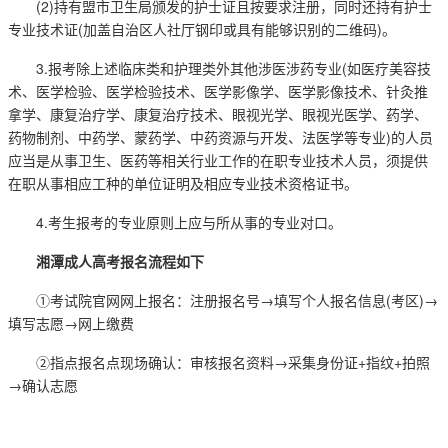
(2)持有盟市卫生局颁发的护士证且按要求注册，同时还持有护士
专业技术证(加盖自治区人社厅钢印或具有能够识别的二维码)。
3.报考除上述临床类和护理类外其他涉医涉药专业(如医疗美容技
术、医学检验、医学检验技术、医学影像学、医学影像技术、针灸推
拿学、康复治疗学、康复治疗技术、眼视光学、眼视光医学、药学、
药物制剂、中药学、蒙药学、中药资源与开发、法医学等专业)的人员
应当是从事卫生、医药等相关行业工作的在职专业技术人员，须提供
在职从事相应工种的单位证明及相应专业技术资格证书。
4.考生报考的专业原则上应与所从事的专业对口。
湘潭成人高考报名流程如下
①考试院官网网上报名：注册报名号→填写个人报名信息(考区)→
填写志愿→网上缴费
②指点报名点现场确认：审核报名资料→采集身份证+指纹+拍照
→确认志愿