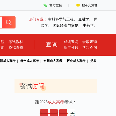
官方微信
|
报考交流群
热门专业：
材料科学与工程
、
金融学
、
保
险学
、
国际经济与贸易
、
中药学
、
课程
考试教材
成绩查询
录取查询
查询
大纲
模拟真题
历年分数
学籍查询
阳成人高考
|
郴州成人高考
|
永州成人高考
|
怀化成人高考
|
娄底
距2025
成人高考
考试：