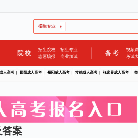
招生专业
招生院校
招生专业
视频
院校
备考
志愿填报
专业加试
考试
成人高考
|
邵阳成人高考
|
岳阳成人高考
|
常德成人高考
|
张家界成人高考
|
益
及答案