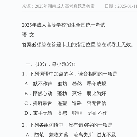
来源：2025年湖南成人高考真题及答案
日期：2025-01-1
2025年成人高等学校招生全国统一考试
语 文
答案必须答在答题卡上的指定位置,答在试卷上无效。
一、(18分，每小题3分)
1．下列词语中加点的字，读音相同的一项是
A．默不作声 磨坊 蓦然 墨守成规
B．怦然心动 蓬勃 烹饪 朋比为奸
C．摇唇鼓舌 遥望 造谣 杳无音信
D．束手无策 宽恕 赎罪 述而不作
2．下列各组词语中，没有错别字的一项是
A．防范 兼收并蓄 流离失所 过尤不及