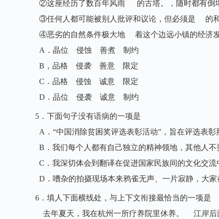
②这座经历了数百年风雨 的古塔。，随时都有倒
③任何人都可能被别人批评和议论，但必须是 的
④恶劣的自然条件极大地 着这个边远小镇的经济
A．晶位 侵蚀 善煮 制约
B，品格 侵袭 善意 限定
C．品格 侵蚀 诚意 限定
D．品位 侵袭 诚意 制约
5．下面句子没有语病的一项是
A．“中国消除贫困奖评选表彰活动”，旨在评选表彰
B．我们每个人都有自己独立的精神领地，其他人不
C．我深切体会到翻译在促进国家民族间的文化交流
D．嘈杂的拍摄现场本来鸦雀无声、一片寂静，大家
6．填人下面横线处，与上下文衔接最恰当的一项是
去年夏天，我在杭州一所疗养院里休养。 江岸后