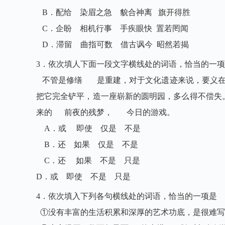
B．配给 染眉之急 貌合神离 旗开得胜
C．企盼 相机行事 手疾眼快 置若罔闻
D．滞留 曲指可数 借古讽今 昭然若揭
3．依次填人下面一段文字横线处的词语，恰当的一
不管是修缮 是重建，对于文化遗迹来说，要义在
把它完全铲平，造一座崭新的圆明园，多么得不偿失
来的 前夜的残梦， 今日的游戏。
A．或 即使 仅是 不是
B．还 如果 仅是 不是
C．还 如果 不是 只是
D．或 即使 不是 只是
4．依次填入下列各句横线处的词语，恰当的一项是
①没有丰富的生活积累和深厚的艺术功底，是很难