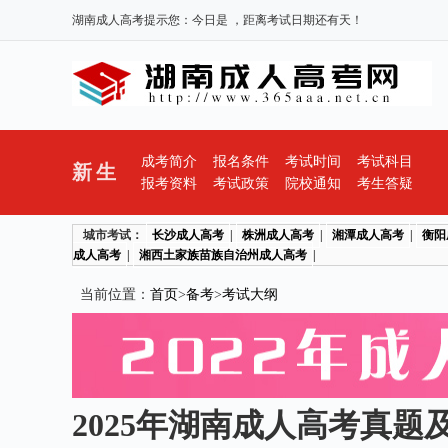
湖南成人高考提示您：今日是
，距离考试日期还有
天！
成考简介
报名条件
考试时间
考试科目
新生
报考资料
考试政策
院校通知
考生答疑
城市考试：
长沙成人高考
|
株洲成人高考
|
湘潭成人高考
|
衡阳
成人高考
|
湘西土家族苗族自治州成人高考
|
当前位置：
首页
>
备考
>
考试大纲
2025年湖南成人高考真题