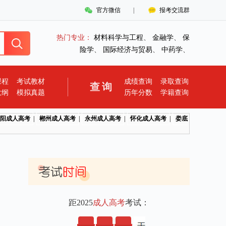
官方微信
|
报考交流群
热门专业：
材料科学与工程
、
金融学
、
保
险学
、
国际经济与贸易
、
中药学
、
课程
考试教材
成绩查询
录取查询
查询
大纲
模拟真题
历年分数
学籍查询
阳成人高考
|
郴州成人高考
|
永州成人高考
|
怀化成人高考
|
娄底
距2025
成人高考
考试：